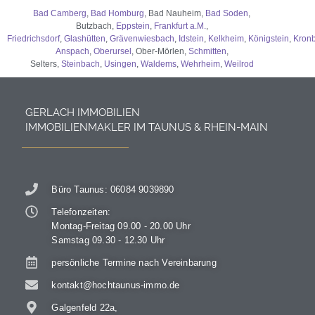
Bad Camberg
,
Bad Homburg
, Bad Nauheim,
Bad Soden
,
Butzbach,
Eppstein
,
Frankfurt a.M.
,
Friedrichsdorf
,
Glashütten
,
Grävenwiesbach
,
Idstein
,
Kelkheim
,
Königstein
,
Kron
Anspach
,
Oberursel
, Ober-Mörlen,
Schmitten
,
Selters,
Steinbach
,
Usingen
,
Waldems
,
Wehrheim
,
Weilrod
GERLACH IMMOBILIEN
IMMOBILIENMAKLER IM TAUNUS & RHEIN-MAIN
Büro Taunus: 06084 9039890
Telefonzeiten:
Montag-Freitag 09.00 - 20.00 Uhr
Samstag 09.30 - 12.30 Uhr
persönliche Termine nach Vereinbarung
kontakt@hochtaunus-immo.de
Galgenfeld 22a,