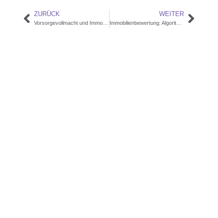
ZURÜCK
WEITER
Vorsorgevollmacht und Immobilie: Was passiert, wenn Sie nicht mehr entscheiden können?
Immobilienbewertung: Algorithmus vs. Expertenblick im Taunus