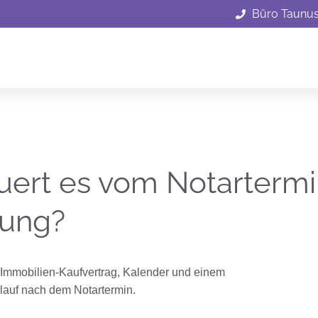
Büro Taunu
ert es vom Notartermin
lung?