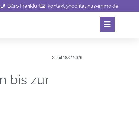
s
Büro Frankfurt
kontakt@hochtaunus-immo.de
Stand
18/04/2026
 bis zur